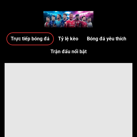
Trực tiếp bóng đá
Tỷ lệ kèo
Bóng đá yêu thích
Trận đấu nổi bật
-
-
-
-
: