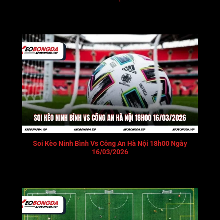
Soi Kèo Ninh Bình Vs Công An Hà Nội 18h00 Ngày
16/03/2026