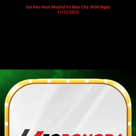
Soi Kèo Real Madrid Vs Man City 3h00 Ngày
11/12/2025