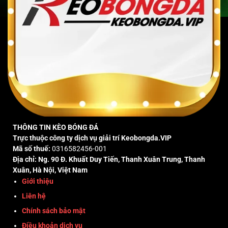
THÔNG TIN KÈO BÓNG ĐÁ
Trực thuộc công ty dịch vụ giải trí Keobongda.VIP
Mã số thuế:
0316582456-001
Địa chỉ: Ng. 90 Đ. Khuất Duy Tiến, Thanh Xuân Trung, Thanh
Xuân, Hà Nội, Việt Nam
Giới thiệu
Liên hệ
Chính sách bảo mật
Điều khoản dịch vụ