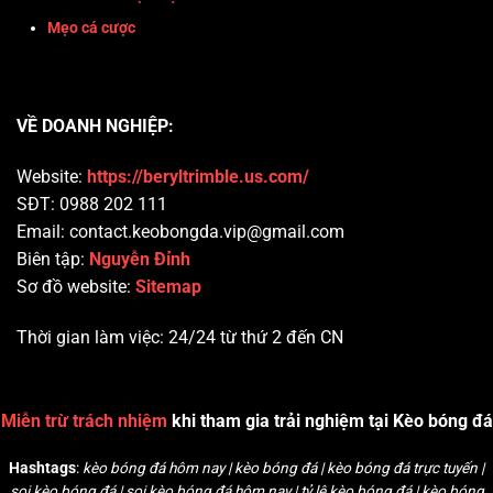
Mẹo cá cược
VỀ DOANH NGHIỆP:
Website:
https://beryltrimble.us.com/
SĐT: 0988 202 111
Email:
contact.keobongda.vip@gmail.com
Biên tập:
Nguyễn Đỉnh
Sơ đồ website:
Sitemap
Thời gian làm việc: 24/24 từ thứ 2 đến CN
Miễn trừ trách nhiệm
khi tham gia trải nghiệm tại Kèo bóng đá
Hashtags
:
kèo bóng đá hôm nay | kèo bóng đá | kèo bóng đá trực tuyến |
soi kèo bóng đá | soi kèo bóng đá hôm nay | tỷ lệ kèo bóng đá | kèo bóng