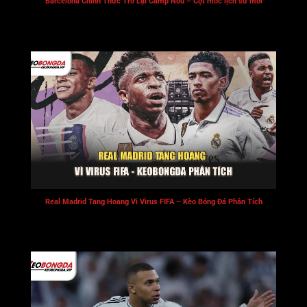
Barcelona Chính Thức Trở Lại Camp Nou – Cột mốc lịch sử mới
Real Madrid Tang Hoang Vì Virus FIFA – Kèo Bóng Đá Phân Tích