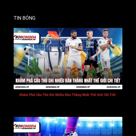
TIN BÓNG
Khám Phá Cầu Thủ Ghi Nhiều Bàn Thắng Nhất Thế Giới Chi Tiết