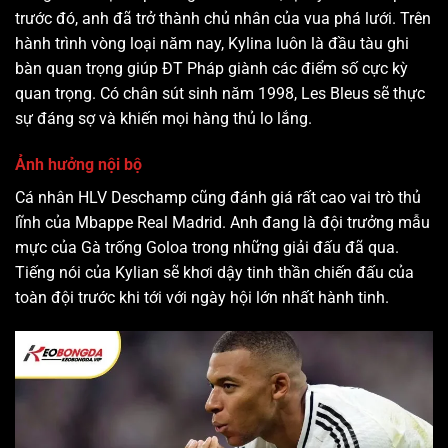
trước đó, anh đã trở thành chủ nhân của vua phá lưới. Trên
hành trình vòng loại năm nay, Kylina luôn là đầu tàu ghi
bàn quan trọng giúp ĐT Pháp giành các điểm số cực kỳ
quan trọng. Có chân sút sinh năm 1998, Les Bleus sẽ thực
sự đáng sợ và khiến mọi hàng thủ lo lắng.
Ảnh hưởng nội bộ
Cá nhân HLV Deschamp cũng đánh giá rất cao vai trò thủ
lĩnh của Mbappe Real Madrid. Anh đang là đội trưởng mẫu
mực của Gà trống Goloa trong những giải đấu đã qua.
Tiếng nói của Kylian sẽ khơi dậy tinh thần chiến đấu của
toàn đội trước khi tới với ngày hội lớn nhất hành tinh.